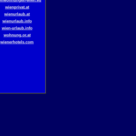
ienwohnungen-wien.eu
wienprivat.at
wienurlaub.at
wienurlaub.info
wien-urlaub.info
wohnung.or.at
wienerhotels.com