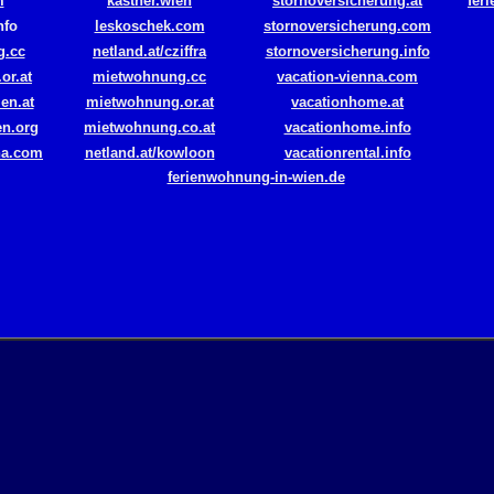
m
kastner.wien
stornoversicherung.at
fer
nfo
leskoschek.com
stornoversicherung.com
g.cc
netland.at/cziffra
stornoversicherung.info
or.at
mietwohnung.cc
vacation-vienna.com
en.at
mietwohnung.or.at
vacationhome.at
en.org
mietwohnung.co.at
vacationhome.info
na.com
netland.at/kowloon
vacationrental.info
ferienwohnung-in-wien.de