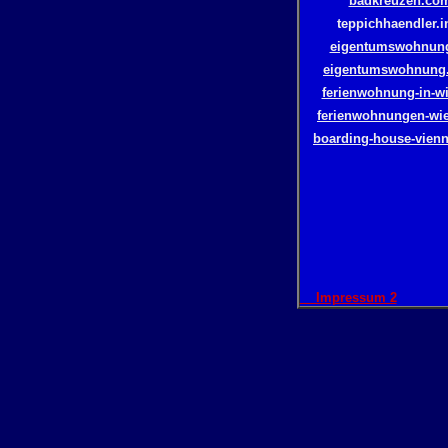
badkreuzen.co
teppichhaendler.i
eigentumswohnun
eigentumswohnung.
ferienwohnung-in-wi
ferienwohnungen-wi
boarding-house-vien
Impressum 2