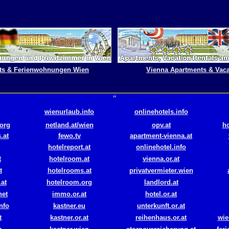
ts & Ferienwohnungen Wien
Vienna Apartments & Vaca
"
wienurlaub.info
onlinehotels.info
.org
netland.at/wien
opv.at
h
.at
fewo.tv
apartment-vienna.at
hotelreport.at
onlinehotel.info
t
hotel
room.at
vienna.or.at
t
hotelrooms.at
privatvermieter.wien
at
hotelroom.org
landlord.at
net
immo.or.at
hotel.or.at
nfo
kastner.eu
unterkunft.or.at
t
kastner.or.at
reihenhaus.or.at
wie