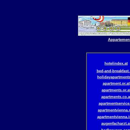
Appartemen
hotelindex.at
bed-and-breakfast
holidayapartments
apartment.or.at
apartments.or.a
apartments.co.a
apartmentservice.
apartmentvienna.
apartmentvienna.i
augenfacharzt.a