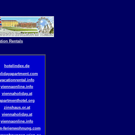
tion Rentals
hotelindex.de
olidayapartment.com
vacationrental.info
viennaonline.info
viennaholiday.at
apartmenthotel.org
zinshaus.or.at
viennaholiday.at
viennaonline.info
n-ferienwohnung.com